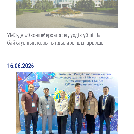
ҮМЗ-де «Эко-шеберхана: ең үздік үйшігі!»
байқауының қорытындылары шығарылды
16.06.2026