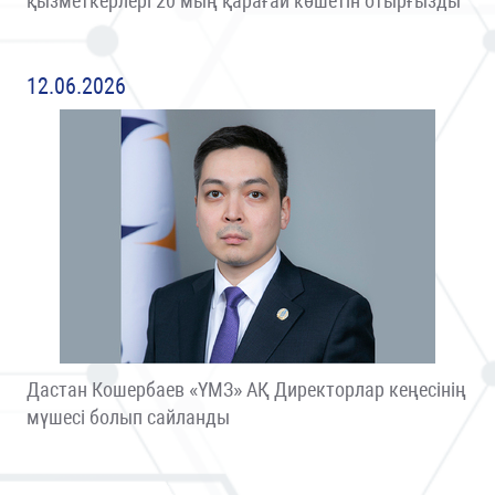
қызметкерлері 20 мың қарағай көшетін отырғызды
12.06.2026
Дастан Кошербаев «ҮМЗ» АҚ Директорлар кеңесінің
мүшесі болып сайланды