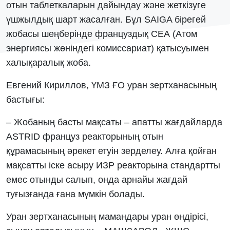
отын таблеткаларын дайындау және жеткізуге
үшжылдық шарт жасалған. Бұл SAIGA бірегей
жобасы шеңберінде француздық СЕА (Атом
энергиясы жөніндегі комиссариат) қатысуымен
халықаралық жоба.
Евгений Кириллов, ҮМЗ ҒО уран зертханасының
бастығы:
– Жобаның басты мақсаты – апатты жағдайларда
ASTRID француз реакторының отын
құрамасының әрекет етуін зерделеу. Алға қойған
мақсатты іске асыру ИЗР реакторына стандартты
емес отынды салып, онда арнайы жағдай
туғызғанда ғана мүмкін болады.
Уран зертханасының мамандары уран өндірісі,