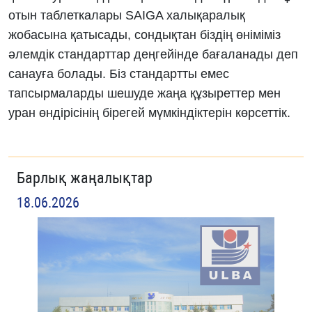
отын таблеткалары SAIGA халықаралық
жобасына қатысады, сондықтан біздің өніміміз
әлемдік стандарттар деңгейінде бағаланады деп
санауға болады. Біз стандартты емес
тапсырмаларды шешуде жаңа құзыреттер мен
уран өндірісінің бірегей мүмкіндіктерін көрсеттік.
Барлық жаңалықтар
18.06.2026