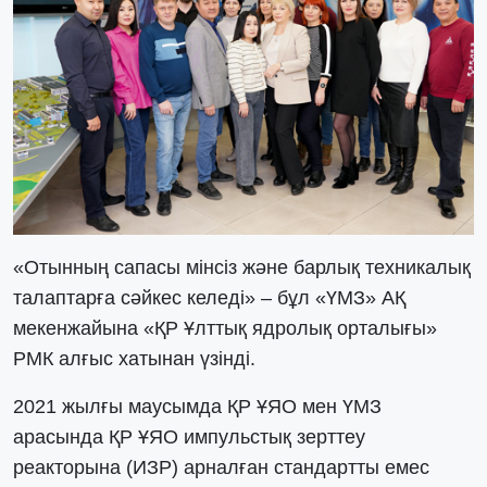
«Отынның сапасы мінсіз және барлық техникалық
талаптарға сәйкес келеді» – бұл «ҮМЗ» АҚ
мекенжайына «ҚР Ұлттық ядролық орталығы»
РМК алғыс хатынан үзінді.
2021 жылғы маусымда ҚР ҰЯО мен ҮМЗ
арасында ҚР ҰЯО импульстық зерттеу
реакторына (ИЗР) арналған стандартты емес