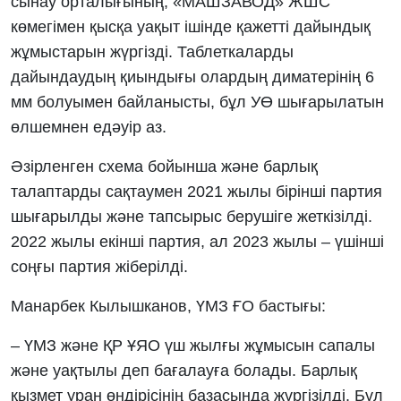
сынау орталығының, «МАШЗАВОД» ЖШС
көмегімен қысқа уақыт ішінде қажетті дайындық
жұмыстарын жүргізді. Таблеткаларды
дайындаудың қиындығы олардың диматерінің 6
мм болуымен байланысты, бұл УӨ шығарылатын
өлшемнен едәуір аз.
Әзірленген схема бойынша және барлық
талаптарды сақтаумен 2021 жылы бірінші партия
шығарылды және тапсырыс берушіге жеткізілді.
2022 жылы екінші партия, ал 2023 жылы – үшінші
соңғы партия жіберілді.
Манарбек Кылышканов, ҮМЗ ҒО бастығы:
– ҮМЗ және ҚР ҰЯО үш жылғы жұмысын сапалы
және уақтылы деп бағалауға болады. Барлық
қызмет уран өндірісінің базасында жүргізілді. Бұл