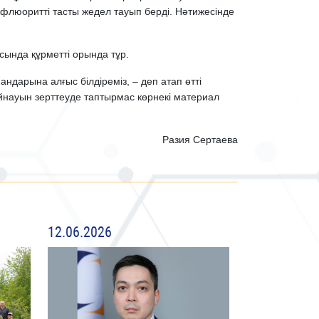
-флюоритті тасты жедел тауып берді. Нәтижесінде
асында құрметті орында тұр.
дарына алғыс білдіреміз, – деп атап өтті
йнауын зерттеуде таптырмас көрнекі материал
Разия Сертаева
12.06.2026