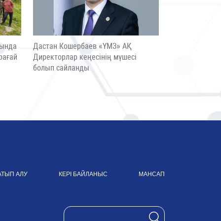
сында
Дастан Кошербаев «ҮМЗ» АҚ
рағай
Директорлар кеңесінің мүшесі
болып сайланды
АТЫП АЛУ
КЕРІ БАЙЛАНЫС
МАНСАП