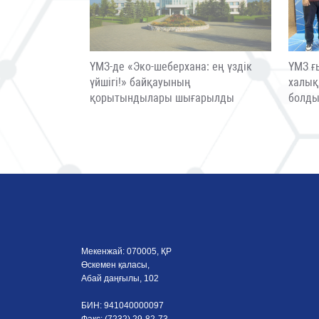
ҮМЗ-де «Эко-шеберхана: ең үздік
ҮМЗ ғ
үйшігі!» байқауының
халық
қорытындылары шығарылды
болд
Мекенжай: 070005, ҚР
Өскемен қаласы,
Абай даңғылы, 102
БИН: 941040000097
Факс: (7232) 29-82-73