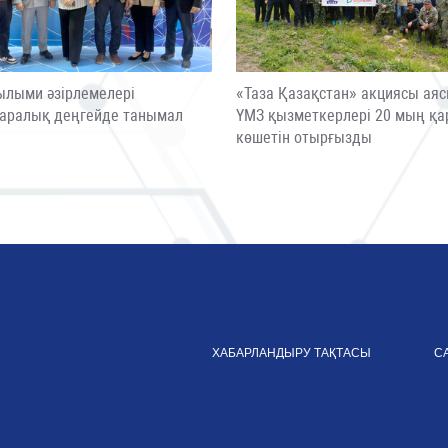
ылыми әзірлемелері
«Таза Қазақстан» акциясы ая
аралық деңгейде танымал
ҮМЗ қызметкерлері 20 мың қа
ы
көшетін отырғызды
ХАБАРЛАНДЫРУ ТАҚТАСЫ
С