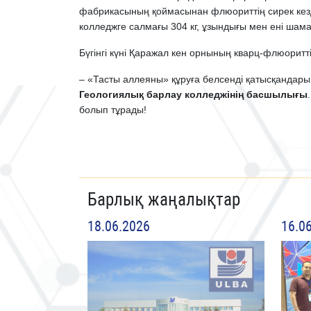
фабрикасының қоймасынан флюориттің сирек кездес
колледжге салмағы 304 кг, ұзындығы мен ені шам
Бүгінгі күні Қаражал кен орнының кварц-флюоритті
– «Тасты аллеяны» құруға белсенді қатысқандары
Геологиялық барлау колледжінің басшылығы
болып тұрады!
Барлық жаңалықтар
18.06.2026
16.0