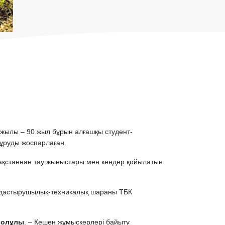
2 жылы – 90 жыл бұрын алғашқы студент-
құруды жоспарлаған.
азақстаннан тау жыныстары мен кендер қойылатын
йымдастырушылық-техникалық шараны ТБК
болұлы
. – Кешен жұмыскерлері байыту