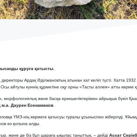
нысанды құруға қатысты.
 директоры Ардақ Әділжановтың атынан хат келіп түсті. Хатта 193
Осы айтулы күннің құрметіне оқу орны «Тасты аллея» атты көрме 
мен, морфологиялық және басқа ерекшеліктерімен айрықша бүкіл Қ
м.а. Даурен Есенаманов
.
лиловқа ҮМЗ-нің көрмеге қатысуы туралы ұсыныспен жіберілді. Ұ
ов өз қолына алды.
ыр, және де біз бұл шараға ықылас таныттық, – дейді
Асхат Серік