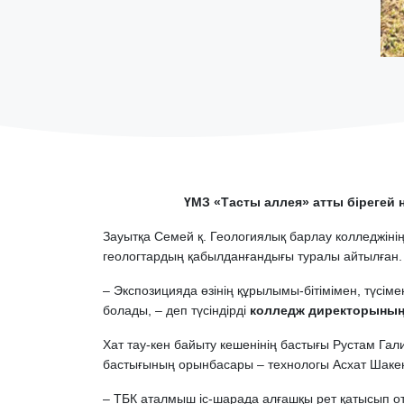
ҮМЗ «Тасты аллея» атты бірегей 
Зауытқа Семей қ. Геологиялық барлау колледжінің
геологтардың қабылданғандығы туралы айтылған. 
– Экспозицияда өзінің құрылымы-бітімімен, түсі
болады, – деп түсіндірді
колледж директорының 
Хат тау-кен байыту кешенінің бастығы Рустам Га
бастығының орынбасары – технологы Асхат Шакен
– ТБК аталмыш іс-шарада алғашқы рет қатысып от