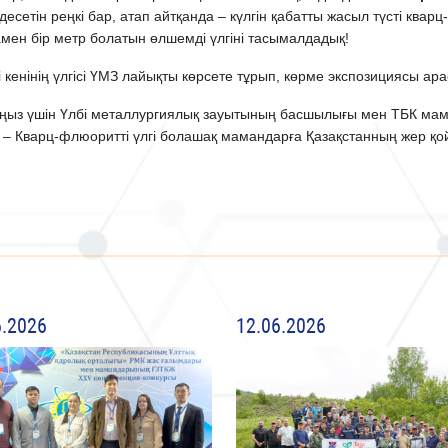
етін реңкі бар, атап айтқанда – күлгін қабатты жасыл түсті кварц
амен бір метр болатын өлшемді үлгіні тасымалдадық!
 кенінің үлгісі ҮМЗ лайықты көрсете тұрып, көрме экспозициясы ар
ңыз үшін Үлбі металлургиялық зауытының басшылығы мен ТБК маман
. – Кварц-флюоритті үлгі болашақ мамандарға Қазақстанның жер қо
6.2026
12.06.2026