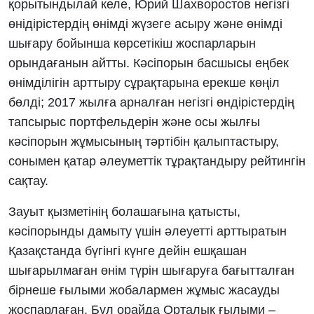
қорытындылай келе, Юрий Шахворостов негізгі
өнідірістердің өнімді жүзеге асыру және өнімді
шығару бойынша көрсетікіш жоспарларын
орындағанын айтты. Кәсіпорын басшысы еңбек
өнімділігін арттыру сұрақтарына ерекше көңіл
бөлді; 2017 жылға арналған негізгі өндірістердің
тапсырыс портфельдерін және осы жылғы
кәсіпорын жұмысының тәртібін қалыптастыру,
сонымен қатар әлеуметтік тұрақтандыру рейтингін
сақтау.
Зауыт қызметінің болашағына қатысты,
кәсіпорынды дамыту үшін әлеуетті арттыратын
Қазақстанда бүгінгі күнге дейін ешқашан
шығарылмаған өнім түрін шығаруға бағытталған
бірнеше ғылыми жобалармен жұмыс жасауды
жоспарлаған. Бұл орайда Орталық ғылыми –