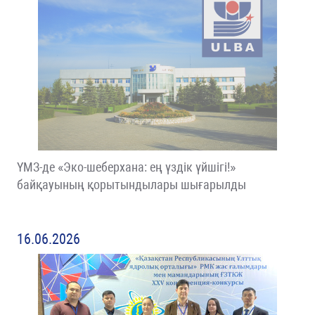
ҮМЗ-де «Эко-шеберхана: ең үздік үйшігі!»
байқауының қорытындылары шығарылды
16.06.2026