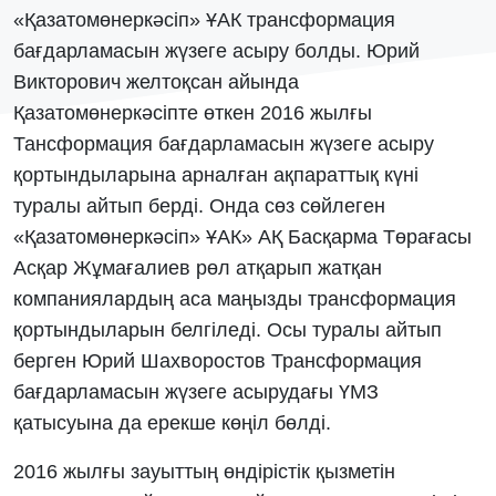
«Қазатомөнеркәсіп» ҰАК трансформация
бағдарламасын жүзеге асыру болды. Юрий
Викторович желтоқсан айында
Қазатомөнеркәсіпте өткен 2016 жылғы
Тансформация бағдарламасын жүзеге асыру
қортындыларына арналған ақпараттық күні
туралы айтып берді. Онда сөз сөйлеген
«Қазатомөнеркәсіп» ҰАК» АҚ Басқарма Төрағасы
Асқар Жұмағалиев рөл атқарып жатқан
компаниялардың аса маңызды трансформация
қортындыларын белгіледі. Осы туралы айтып
берген Юрий Шахворостов Трансформация
бағдарламасын жүзеге асырудағы ҮМЗ
қатысуына да ерекше көңіл бөлді.
2016 жылғы зауыттың өндірістік қызметін