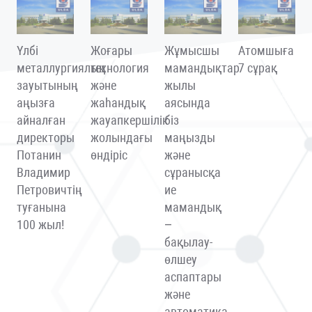
Үлбі
Жоғары
Жұмысшы
Атомшыға
металлургиялық
технология
мамандықтар
7 сұрақ
зауытының
және
жылы
аңызға
жаһандық
аясында
айналған
жауапкершілік
біз
директоры
жолындағы
маңызды
Потанин
өндіріс
және
Владимир
сұранысқа
Петровичтің
ие
туғанына
мамандық
100 жыл!
–
бақылау-
өлшеу
аспаптары
және
автоматика