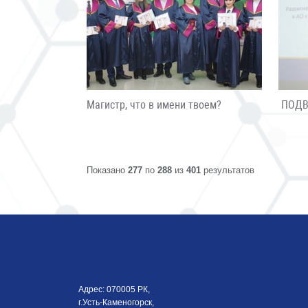
Магистр, что в имени твоем?
ПОДВ
Показано
277
по
288
из
401
результатов
Адрес: 070005 РК,
г.Усть-Каменогорск,