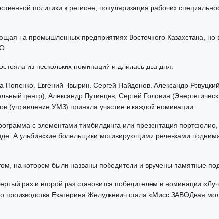
арственной политики в регионе, популяризация рабочих специально
ющая на промышленных предприятиях Восточного Казахстана, но в
О.
стояла из нескольких номинаций и длилась два дня.
та Попенко, Евгений Чвырин, Сергей Найденов, Александр Ревуцкий
льный центр); Александр Путинцев, Сергей Головин (Энергетическ
ов (управление УМЗ) приняла участие в каждой номинации.
программа с элементами тимбилдинга или презентация портфолио, 
анде. А ульбинские болельщики мотивирующими речевками поднима
ом, на котором были названы победители и вручены памятные по
твертый раз и второй раз становится победителем в номинации «Л
го производства Екатерина Желудкевич стала «Мисс ЗАВОДная мо