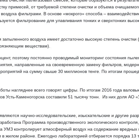
ма очистки пылегазовых смесей, которые образуются в результате 
тку примесей, от требуемой сте­пени очистки и объема очи­щае­мог
ке воздуха фильтрами. В основе «мокрого» способа – взаимодейс
ьзуется фильтрование для улавливания тонких и сверхтонких выс
и запыленного воздуха имеет достаточно высокую степень очистки
грязняющим веществам).
я акцент, поэтому постоянно проводимый мониторинг состояния пыл
иятия, направленные на своевременную замену фильтров, модерн
роприятий на сумму свыше 30 миллионов тенге. По итогам прошед
аботы нагляднее всего говорят цифры. По итогам 2016 года валов
ов Усть-Каменогорска составили 51 тысячу тонн. Из них доля АО «У
ляются научно-исследовательские, изыскательские и другие разр
зработана Программа производственного экологического контроля,
а УМЗ контролирует атмос­ферный воздух на содержание вредных
 в жилом районе. Ежегодно лабораторией отбирается порядка 13 