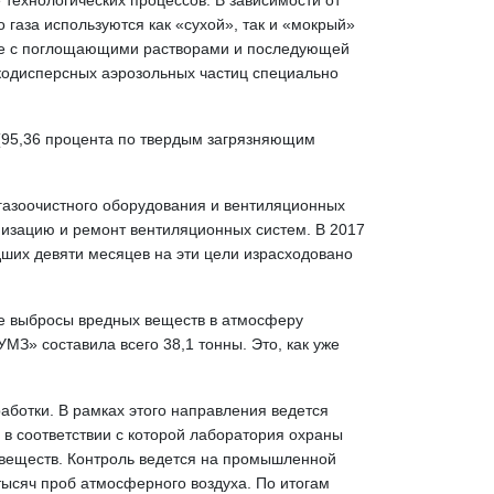
технологических процессов. В зависимо­сти от
о газа используются как «сухой», так и «мокрый»
твие с поглощающими растворами и последующей
окодисперсных аэрозольных частиц специально
 (95,36 процента по твердым загрязняющим
егазоочистного оборудования и вентиляционных
изацию и ремонт вентиляционных систем. В 2017
ших девяти месяцев на эти цели израсходовано
ые выбросы вредных веществ в атмосферу
МЗ» составила всего 38,1 тонны. Это, как уже
аботки. В рамках этого направления ведется
 в соответствии с которой лаборатория охраны
 веществ. Контроль ведется на промышленной
тысяч проб атмосферного воздуха. По итогам