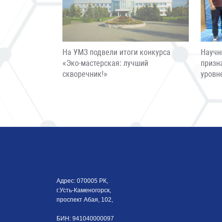
На УМЗ подвели итоги конкурса
Научн
«Эко-мастерская: лучший
призн
скворечник!»
уровн
Адрес: 070005 РК,
г.Усть-Каменогорск,
проспект Абая, 102,
БИН: 941040000097