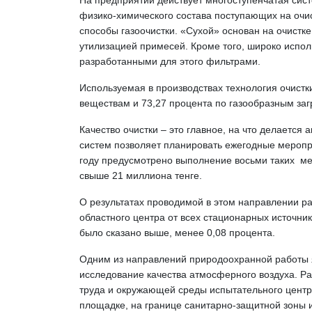
На предприятии действует многоступенчатая систе
фи­зико-химического состава поступающих на очис
способы газоочистки. «Сухой» основан на очист
утилизацией примесей. Кроме того, широко испол
разработанными для этого фильтрами.
Используемая в производствах технология очистк
веществам и 73,27 процента по газообразным за
Качество очистки – это главное, на что делаетс
систем позволяет планировать ежегодные меропр
году предусмотрено выполнение восьми таких ме
свыше 21 миллиона тенге.
О результатах проводимой в этом направлении р
областного центра от всех стационарных источник
было сказано выше, менее 0,08 процента.
Одним из направлений природоохранной работы яв
исследование качества атмосферного воздуха. Ра
труда и окружающей среды испытательного центр
площадке, на границе санитарно-защитной зоны и