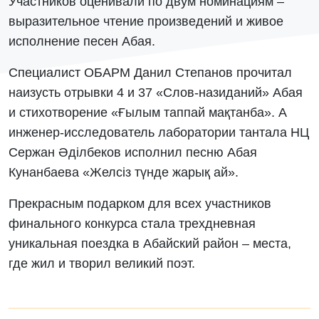
Участников оценивали по двум номинациям –
выразительное чтение произведений и живое
исполнение песен Абая.
Специалист ОБАРМ Данил Степанов прочитал
наизусть отрывки 4 и 37 «Слов-назиданий» Абая
и стихотворение «Ғылым таппай мақтанба». А
инженер-исследователь лаборатории тантала НЦ
Сержан Әділбеков исполнил песню Абая
Кунанбаева «Желсіз түнде жарық ай».
Прекрасным подарком для всех участников
финального конкурса стала трехдневная
уникальная поездка в Абайский район – места,
где жил и творил великий поэт.