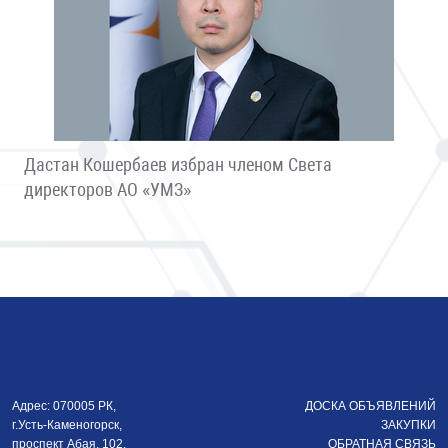
Дастан Кошербаев избран членом Света
директоров АО «УМЗ»
Адрес: 070005 РК,
ДОСКА ОБЪЯВЛЕНИЙ
г.Усть-Каменогорск,
ЗАКУПКИ
проспект Абая, 102,
ОБРАТНАЯ СВЯЗЬ