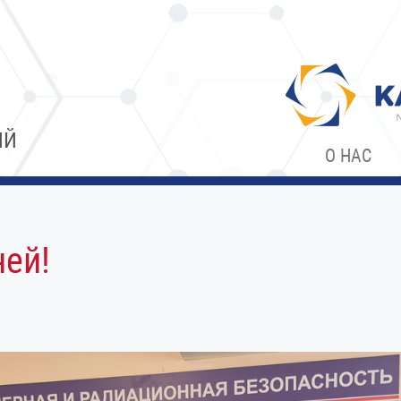
ИЙ
О НАС
ней!