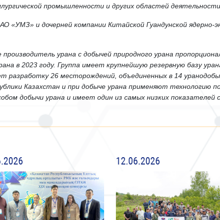
ллургической промышленности и других областей деятельности
О «УМЗ» и дочерней компании Китайской Гуандунской ядерно-эн
 производитель урана с добычей природного урана пропорционал
рана в 2023 году. Группа имеет крупнейшую резервную базу ура
ет разработку 26 месторождений, объединенных в 14 уранодоб
блики Казахстан и при добыче урана применяют технологию по
собом добычи урана и имеет один из самых низких показателей
6.2026
12.06.2026