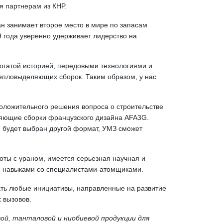
я партнерам из КНР.
н занимает второе место в мире по запасам
9 года уверенно удерживает лидерство на
богатой историей, передовыми технологиями и
епловыделяющих сборок. Таким образом, у нас
положительного решения вопроса о строительстве
ляющие сборки французского дизайна AFA3G.
и будет выбран другой формат, УМЗ сможет
боты с ураном, имеется серьезная научная и
ми навыками со специалистами-атомщиками.
ать любые инициативы, направленные на развитие
 вызовов.
вой, танталовой и ниобиевой продукции для