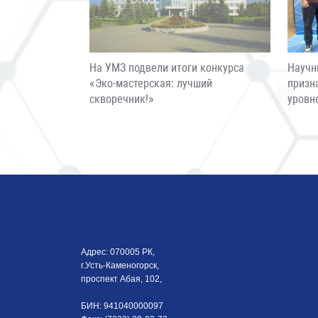
На УМЗ подвели итоги конкурса
Научн
«Эко-мастерская: лучший
призн
скворечник!»
уровн
Адрес: 070005 РК,
г.Усть-Каменогорск,
проспект Абая, 102,
БИН: 941040000097