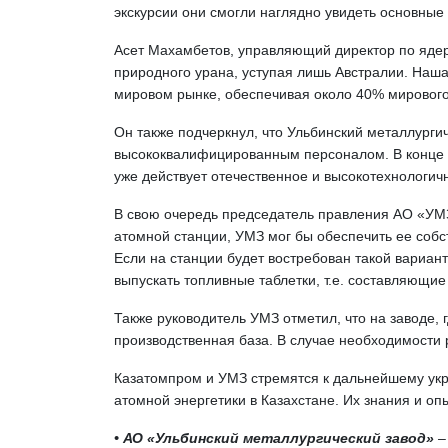
экскурсии они смогли наглядно увидеть основные
Асет Махамбетов, управляющий директор по ядер
природного урана, уступая лишь Австралии. Наша
мировом рынке, обеспечивая около 40% мирового
Он также подчеркнул, что Ульбинский металлурги
высококвалифицированным персоналом. В конце 2
уже действует отечественное и высокотехнологич
В свою очередь председатель правления АО «УМЗ»
атомной станции, УМЗ мог бы обеспечить ее соб
Если на станции будет востребован такой вариан
выпускать топливные таблетки, т.е. составляющи
Также руководитель УМЗ отметил, что на заводе, 
производственная база. В случае необходимости
Казатомпром и УМЗ стремятся к дальнейшему укр
атомной энергетики в Казахстане. Их знания и 
• АО «Ульбинский металлургический завод»
–