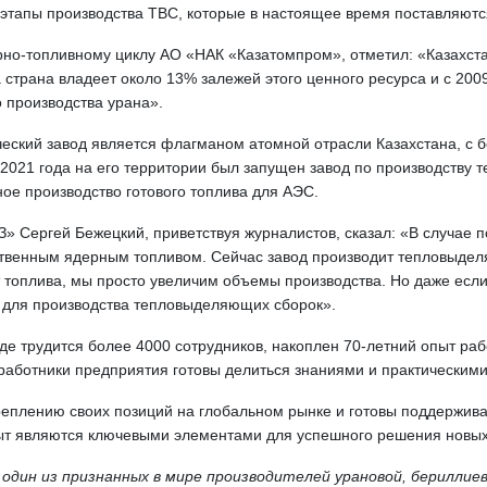
 этапы производства ТВС, которые в настоящее время поставляютс
но-топливному циклу АО «НАК «Казатомпром», отметил: «Казахста
 страна владеет около 13% залежей этого ценного ресурса и с 200
 производства урана».
ческий завод является флагманом атомной отрасли Казахстана, с 
021 года на его территории был запущен завод по производству т
ное производство готового топлива для АЭС.
 Сергей Бежецкий, приветствуя журналистов, сказал: «В случае 
ственным ядерным топливом. Сейчас завод производит тепловыде
т топлива, мы просто увеличим объемы производства. Но даже есл
е для производства тепловыделяющих сборок».
где трудится более 4000 сотрудников, накоплен 70-летний опыт ра
 работники предприятия готовы делиться знаниями и практически
еплению своих позиций на глобальном рынке и готовы поддержив
опыт являются ключевыми элементами для успешного решения новых
 один из признанных в мире производителей урановой, бериллие