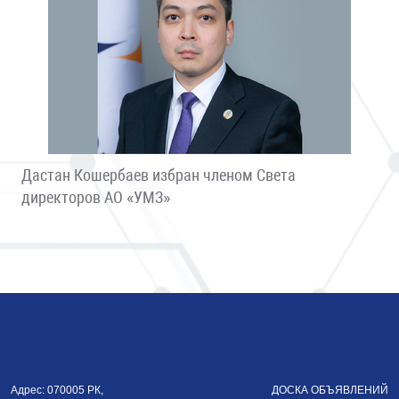
Дастан Кошербаев избран членом Света
директоров АО «УМЗ»
Адрес: 070005 РК,
ДОСКА ОБЪЯВЛЕНИЙ