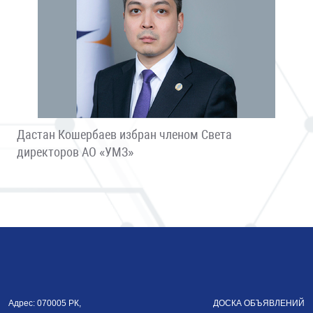
Дастан Кошербаев избран членом Света
директоров АО «УМЗ»
Адрес: 070005 РК,
ДОСКА ОБЪЯВЛЕНИЙ