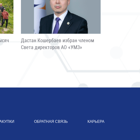
ысяч
Дастан Кошербаев избран членом
Света директоров АО «УМЗ»
АКУПКИ
ОБРАТНАЯ СВЯЗЬ
КАРЬЕРА