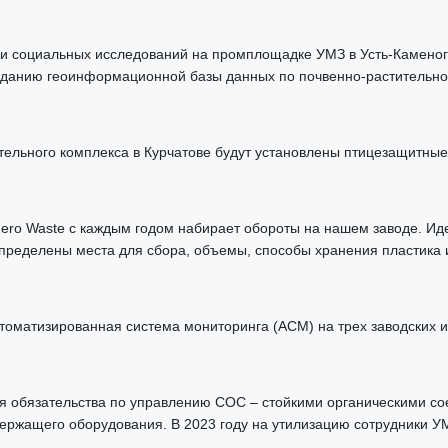
 и социальных исследований на промплощадке УМЗ в Усть-Каменого
зданию геоинформационной базы данных по почвенно-растительном
тельного комплекса в Курчатове будут установлены птицезащитные
Zero Waste с каждым годом набирает обороты на нашем заводе. Ид
определены места для сбора, объемы, способы хранения пластика 
томатизированная система мониторинга (АСМ) на трех заводских ис
ебя обязательства по управлению СОС – стойкими органическими 
ержащего оборудования. В 2023 году на утилизацию сотрудники УМ