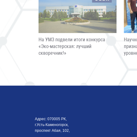
На УМЗ подвели итоги конкурса
Научн
«Эко-мастерская: лучший
призн
скворечник!»
уровн
Адрес: 070005 РК,
г.Усть-Каменогорск,
проспект Абая, 102,