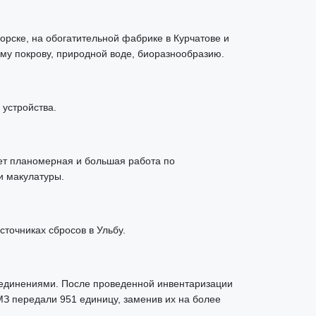
рске, на обогатительной фабрике в Курчатове и
у покрову, природной воде, биоразнообразию.
 устройства.
ет планомерная и большая работа по
и макулатуры.
точниках сбросов в Ульбу.
соединениями. После проведенной инвентаризации
З передали 951 единицу, заменив их на более