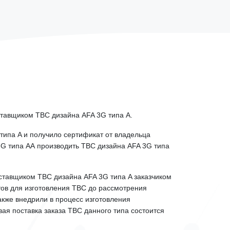
авщиком ТВС дизайна AFA 3G типа A.
типа A и получило сертификат от владельца
3G типа AА производить ТВС дизайна AFA 3G типа
тавщиком ТВС дизайна AFA 3G типа A заказчиком
тов для изготовления ТВС до рассмотрения
акже внедрили в процесс изготовления
ая поставка заказа ТВС данного типа состоится