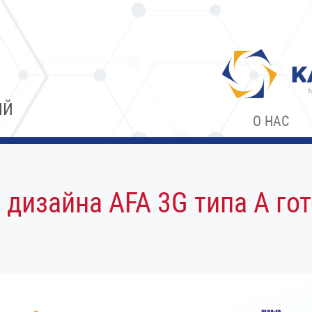
ИЙ
О НАС
 дизайна AFA 3G типа A го