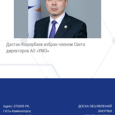
Дастан Кошербаев избран членом Света
директоров АО «УМЗ»
Адрес: 070005 РК,
ДОСКА ОБЪЯВЛЕНИЙ
г.Усть-Каменогорск,
ЗАКУПКИ