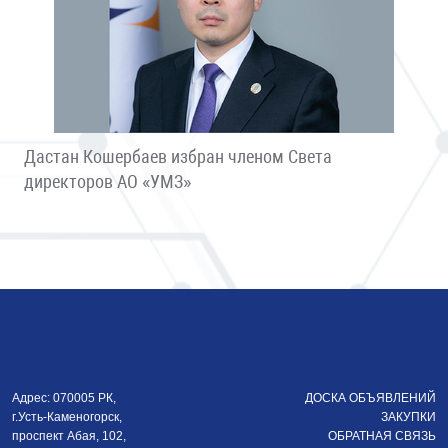
Дастан Кошербаев избран членом Света
директоров АО «УМЗ»
Адрес: 070005 РК,
ДОСКА ОБЪЯВЛЕНИЙ
г.Усть-Каменогорск,
ЗАКУПКИ
проспект Абая, 102,
ОБРАТНАЯ СВЯЗЬ