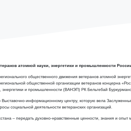
теранов атомной науки, энергетики и промышленности России
регионального общественного движения ветеранов атомной энерг
егиональной общественной организации ветеранов концерна «Рос
и, энергетики и промышленности (ВАНЭП) РК Бельгебай Буркурмано
по Выставочно-информационному центру, которую вела Заслуженн
опросы социальной деятельности ветеранских организаций.
хстана – передать духовно-нравственные ценности, знания и опы