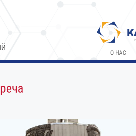
ИЙ
О НАС
реча