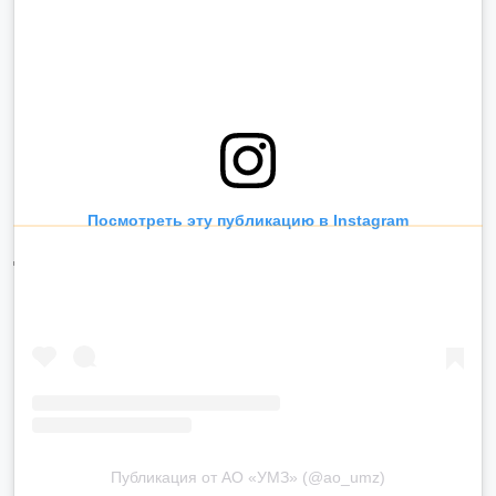
Посмотреть эту публикацию в Instagram
Дата обновления: 08.10.2025
Другие материалы
26.02.2026
30.01.2026
26.12.2025
17.12.2025
Коллектив
100 лет
Игры
В ВКО
Ульбинского
легендарному
разума
создают
Публикация от АО «УМЗ» (@ao_umz)