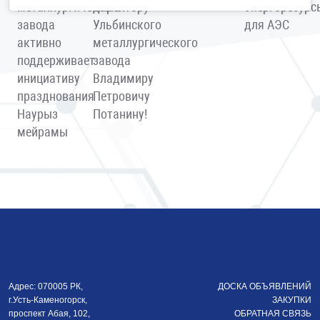
металлургического
директору
энергоресурс
завода
Ульбинского
для АЭС
активно
металлургического
поддерживает
завода
инициативу
Владимиру
празднования
Петровичу
Наурыз
Потанину!
мейрамы
Адрес: 070005 РК,
ДОСКА ОБЪЯВЛЕНИЙ
г.Усть-Каменогорск,
ЗАКУПКИ
проспект Абая, 102,
ОБРАТНАЯ СВЯЗЬ