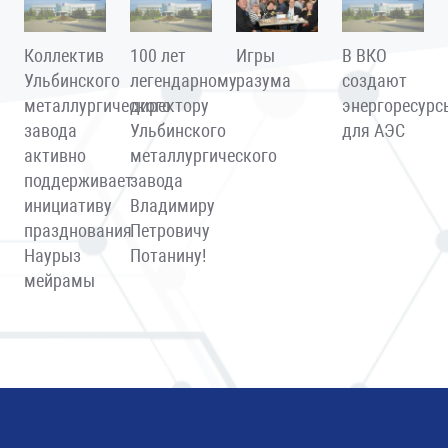
Коллектив
100 лет
Игры
В ВКО
Ульбинского
легендарному
разума
создают
металлургического
директору
энергоресурс
завода
Ульбинского
для АЭС
активно
металлургического
поддерживает
завода
инициативу
Владимиру
празднования
Петровичу
Наурыз
Потанину!
мейрамы