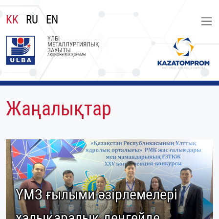
KK
RU
EN
ҮЛБІ
МЕТАЛЛУРГИЯЛЫҚ
ЗАУЫТЫ
АКЦИОНЕРЛІК ҚОҒАМЫ
Жаңалықтар
ҮМЗ ғылыми әзірлемелері
халықаралық деңгейде