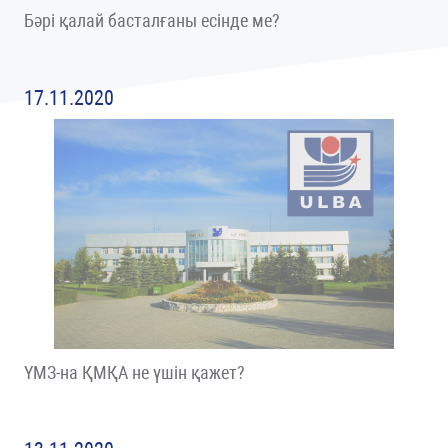
Бәрі қалай басталғаны есінде ме?
17.11.2020
ҮМЗ-на ҚМҚА не үшін қажет?