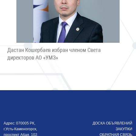
Дастан Кошербаев избран членом Света
директоров АО «УМЗ»
Адрес: 070005 РК,
ДОСКА ОБЪЯВЛЕНИЙ
г.Усть-Каменогорск,
ЗАКУПКИ
проспект Абая, 102,
ОБРАТНАЯ СВЯЗЬ